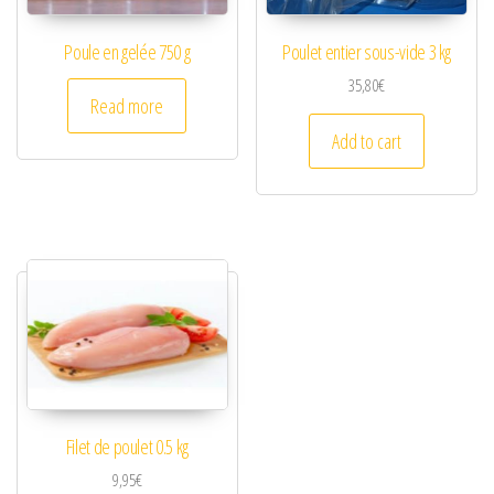
Poule en gelée 750 g
Poulet entier sous-vide 3 kg
35,80
€
Read more
Add to cart
Filet de poulet 0.5 kg
9,95
€