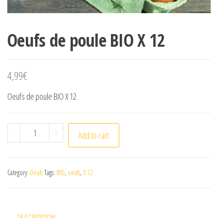
Oeufs de poule BIO X 12
4,99
€
Oeufs de poule BIO X 12
Oeufs de poule BIO X 12 quantity
-
+
Add to cart
Category:
Oeufs
Tags:
BIO
,
oeufs
,
X 12
DESCRIPTION